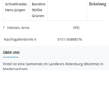
Bokelweg 
Schnellrieder,
Bündnis
Hans-Jürgen
90/Die
Grünen
? Holsten, Arno SPD
Nachtigallenbrink 4 0151-56888576
ÜBER UNS
Fintel ist eine Gemeinde im Landkreis Rotenburg (Wümme) in
Niedersachsen.
SEITEN DURCHSUCHEN
Suchen
© 2022 - 2026
content by www.fintel.de