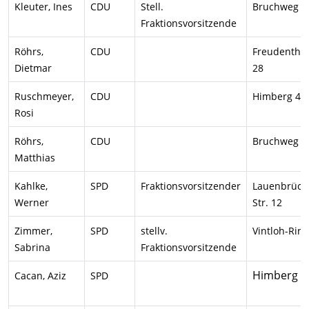
Kleuter, Ines
CDU
Stell.
Bruchweg 3
Fraktionsvorsitzende
Röhrs,
CDU
Freudenthal
Dietmar
28
Ruschmeyer,
CDU
Himberg 42
Rosi
Röhrs,
CDU
Bruchweg 3
Matthias
Kahlke,
SPD
Fraktionsvorsitzender
Lauenbrück
Werner
Str. 12
Zimmer,
SPD
stellv.
Vintloh-Ring
Sabrina
Fraktionsvorsitzende
Himberg 4
Cacan, Aziz
SPD