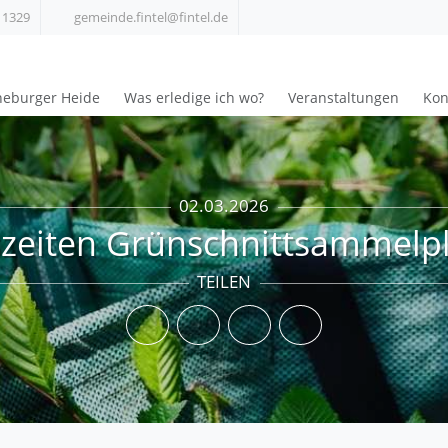
 1329
gemeinde.fintel@fintel.de
üneburger Heide
Was erledige ich wo?
Veranstaltungen
Kon
02.03.2026
zeiten Grünschnittsammelpla
TEILEN