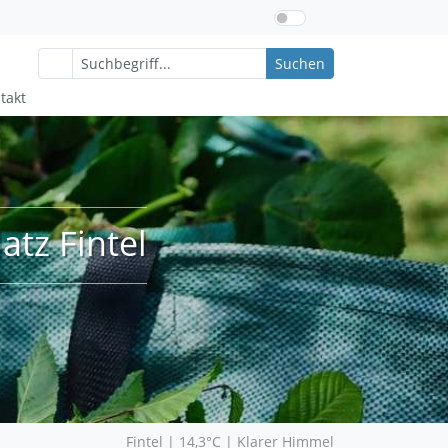
Suchen
takt
tz Fintel
Fintel | 14,3°C | Klarer Himmel